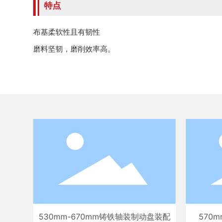
特点
布基柔软性且有韧性
磨料坚韧，磨削效率高。
530mm-670mm铸铁轴装制动盘装配
570