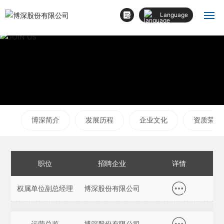
Language
العربية
首页
Deutsch
Российская
关于我们
English
中文简体
新闻中心
Français
博深简介
发展历程
企业文化
资质荣誉
产品与服务
España
投资者关系
职位
招聘企业
详情
党建领航
权属单位副总经理
博深股份有限公司
博深全球
运营总监
博深股份有限公司